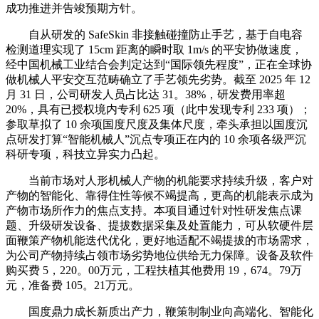
成功推进并告竣预期方针。
自从研发的 SafeSkin 非接触碰撞防止手艺，基于自电容
检测道理实现了 15cm 距离的瞬时取 1m/s 的平安协做速度，
经中国机械工业结合会判定达到“国际领先程度”，正在全球协
做机械人平安交互范畴确立了手艺领先劣势。截至 2025 年 12
月 31 日，公司研发人员占比达 31。38%，研发费用率超
20%，具有已授权境内专利 625 项（此中发现专利 233 项）；
参取草拟了 10 余项国度尺度及集体尺度，牵头承担以国度沉
点研发打算“智能机械人”沉点专项正在内的 10 余项各级严沉
科研专项，科技立异实力凸起。
当前市场对人形机械人产物的机能要求持续升级，客户对
产物的智能化、靠得住性等候不竭提高，更高的机能表示成为
产物市场所作力的焦点支持。本项目通过针对性研发焦点课
题、升级研发设备、提拔数据采集及处置能力，可从软硬件层
面鞭策产物机能迭代优化，更好地适配不竭提拔的市场需求，
为公司产物持续占领市场劣势地位供给无力保障。设备及软件
购买费 5，220。00万元，工程扶植其他费用 19，674。79万
元，准备费 105。21万元。
国度鼎力成长新质出产力，鞭策制制业向高端化、智能化