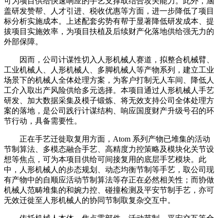
可为项目供给快速响应的手艺支撑取结合攻关能力。此外，涵
盖研发赞帮、人才引进、税收优惠等方面，进一步降低了项目
标分析实施成本。上述配套劣势有帮于显著降低研发成本、提
拔项目实施效率，为项目扶植及后续财产化落地供给强无力的
外部保障。
因而，公司计谋性切入人形机械人赛道，拟整合机械臂、
工业机械人、人形机械人、多脚机械人等产物系列，建立工业
场景下的机械人全体处理方案，为客户打制无人车间、降低人
工介入取出产风险供给多元选择。本项目通过人形机械人手艺
研发、加大数据采集及模子锻炼、将无效支持公司全体处理方
案的落地，是公司践行计谋结构、响应国度财产升级号召的环
节行动，具备需要性。
正在手艺迁徙取复用方面，Atom 系列产物已堆集的活动
节制算法、多模态融合手艺、高精度力控策略及模块化关节设
想等焦点，可为本项目供给可间接复用的底层手艺模块。此
中，人形机械人的步态规划、动态均衡节制等手艺，取公司现
有产物中的自顺应活动节制算法等存正在必然相关性；而协做
机械人范畴堆集的和婉力控、碰撞检测及平安节制手艺，亦可
无效迁徙至人形机械人的协同节制取复杂交互中。