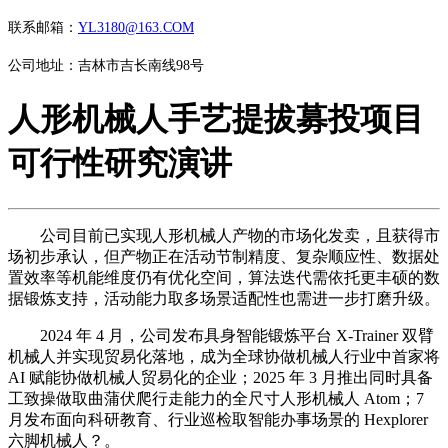
联系邮箱：
YL3180@163.COM
公司地址：吉林市吉长南线98号
人形机械人手艺提拔募投项目
可行性研究演讲
公司目前已实现人形机械人产物的市场化发卖，且获得市
场初步承认，但产物正在活动节制精度、复杂顺应性、数据处
置效率等机能维度仍有优化空间，算法迭代需依托更丰硕的数
据锻炼支持，活动能力取多场景适配性也需进一步打磨升级。
2024 年 4 月，公司发布具身智能锻炼平台 X-Trainer 双臂
机械人并实现贸易化落地，成为全球协做机械人行业中首家将
AI 赋能协做机械人贸易化的企业；2025 年 3 月推出同时具备
工致操做取曲蒲伏爬行走能力的全尺寸人形机械人 Atom；7
月发布面向科研教育、行业巡检取智能办事场景的 Hexplorer
六脚机械人？。