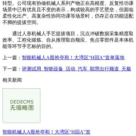
转型。公司现有协做机械人系列产物正在高精度、反复性功课
场景中已有优良且不变的表示，构成较高的手艺壁垒，但面临
柔性化出产、高复杂性协同功课等场景时，仍存正在功能适配
不脚的提拔空间。
通过人形机械人手艺提拔项目，沉点冲破数据采集精度取
效率、工程化锻炼、自从推理取自顺应、焦点零部件及本体机
能等环节手艺标的目的。
上一篇：
智能机械人A股抢夺和！大湾区“H回A”首单落地
下一篇：
评测试用_智能设备_活动_汽车_聪慧出行频道_天极
相关新闻
智能机械人A股抢夺和！大湾区“H回A”首