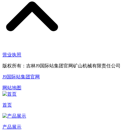
营业执照
版权所有：吉林J9国际站集团官网矿山机械有限责任公司
J9国际站集团官网
网站地图
首页
产品展示