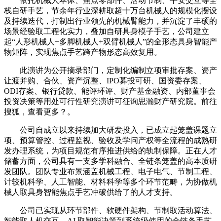
依托机械人本体、焦点零部件、活动节制、平安交互等全
栈自研手艺，节余年行业深耕取超十万台机械人的规模化摆设
及持续迭代，打制出行业领先的机械臂能力，并沉淀了丰硕的
场景经验取工程化实力，叠加自研具身模子手艺，公司建立
起“人形机械人+多脚机械人+双臂机械人”的全形态具身智能产
物矩阵，实现焦点手艺跨产物形态高效复用。
此演讲为公开摘录部门，定制化编制立项审批存案、资产
让渡并购、合伙、资产沉整、IPO募投可研、国资委存案、
ODI存案、银行贷款、能评环评、财产基金融资、内部董事会
投资决策等用处可行性研究演讲可征询思瀚财产研究院。前往
搜狐，查看更多？。
公司自成立以来持续加大研发投入，已成立起笼盖课题立
项、预算管控、过程监视、验收及学问产权等全流程的成熟研
发办理系统，为项目规范有序推进供给的轨制保障。正在人才
储蓄方面，公司具有一支多学科融合、全链条笼盖的高本质研
发团队。团队专业布景涵盖机械工程、电子电气、节制工程、
计较机科学、人工智能、材料科学等多个环节范畴，为协做机
械人取具身智能焦点手艺冲破供给了的人才支持。
公司已实现从环节部件、软硬件架构、节制取活动算法、
智能取人机交互、AI 取智能决策到系统级使用的全链条手艺