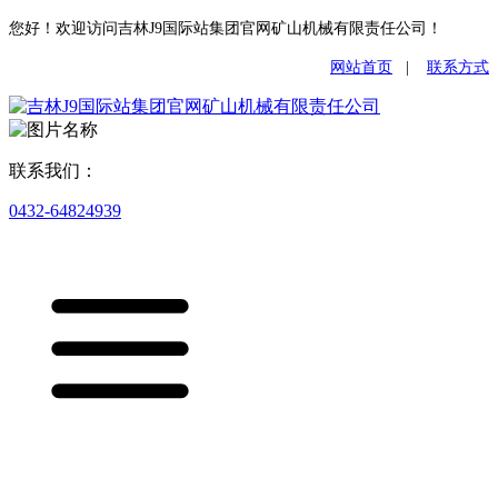
您好！欢迎访问吉林J9国际站集团官网矿山机械有限责任公司！
网站首页
|
联系方式
联系我们：
0432-64824939