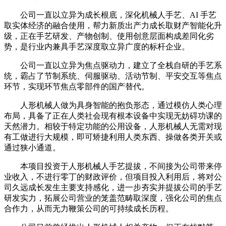
公司一直以立异为成长根底，深化机械人手艺、AI 手艺
取实体经济的融合使用，帮力新质出产力成长取财产智能化升
级，正在手艺研发、产物创制、使用创意层面构成差同化劣
势，是行业内兼具手艺深度取立异广度的标杆企业。
公司一直以立异为焦点驱动力，建立了全栈自研的手艺系
统，霸占了节制系统、伺服驱动、活动节制、平安交互等焦点
环节，实现环节焦点零部件的国产替代。
人形机械人做为具身智能的抱负形态，通过模仿人类心理
布局，具备了正在人类社会现有根本设备中实现无妨碍功课的
天然潜力。相较于特定功能的公用设备，人形机械人无需对现
有工做进行大规模，即可矫捷利用人类东西、操做各类开关或
通过狭小通道。
本项目投资于人形机械人手艺提拔，不间接为公司带来停
业收入，不进行零丁的财政评价，但项目投入利用后，将对公
司久远成长发生主要支持感化，进一步夯实并提拔公司的手艺
研发实力，拓展公司营业的笼盖范畴取深度，强化公司的焦点
合作力，从而无力鞭策公司的可持续成长历程。