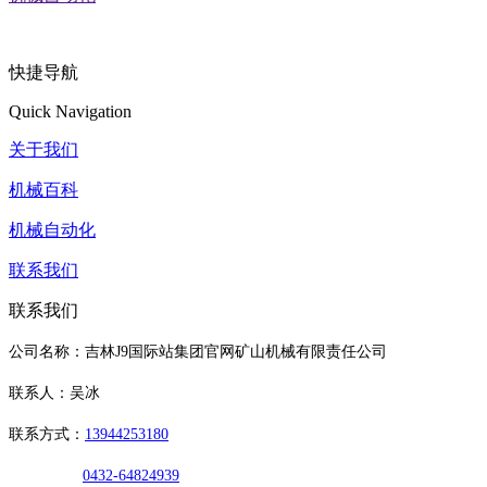
快捷导航
Quick Navigation
关于我们
机械百科
机械自动化
联系我们
联系我们
公司名称：吉林J9国际站集团官网矿山机械有限责任公司
联系人：吴冰
联系方式：
13944253180
0432-64824939