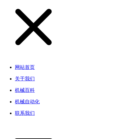
网站首页
关于我们
机械百科
机械自动化
联系我们