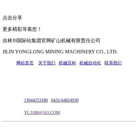
点击分享
更多精彩等着您！
吉林J9国际站集团官网矿山机械有限责任公司
JILIN YONGLONG MINING MACHINERY CO., LTD.
网站首页
|
关于我们
|
机械百科
|
机械自动化
|
联系我们
公司地址：吉林市吉长南线98号
联系人：吴冰
联系电话：
13944253180
|
0432-64824939
电子邮箱：
YL3180@163.COM