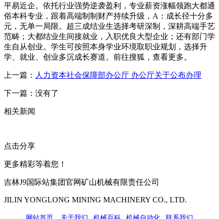
平易近企。依托行业强势逆袭盈利，专业薪资涨幅领跑大都通
俗本科专业，跟着高端制制财产持续升级，A：成长径十分多
元，无单一局限。超三成结业生选择考研深制，深耕高端手艺
范畴；大都结业生间接就业，入职优良大型企业；还有部门学
生自从创业。学生可按照本身学业环境取职业规划，选择升
学、就业、创业多沉成长赛道。前往搜狐，查看更多。
上一篇：
人力资本社会保障部办公厅 办公厅关于公布办理
下一篇：没有了
相关新闻
点击分享
更多精彩等着您！
吉林J9国际站集团官网矿山机械有限责任公司
JILIN YONGLONG MINING MACHINERY CO., LTD.
网站首页
|
关于我们
|
机械百科
|
机械自动化
|
联系我们