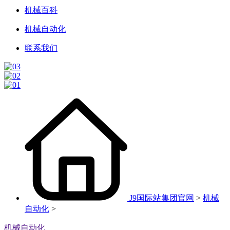
机械百科
机械自动化
联系我们
J9国际站集团官网
>
机械
自动化
>
机械自动化