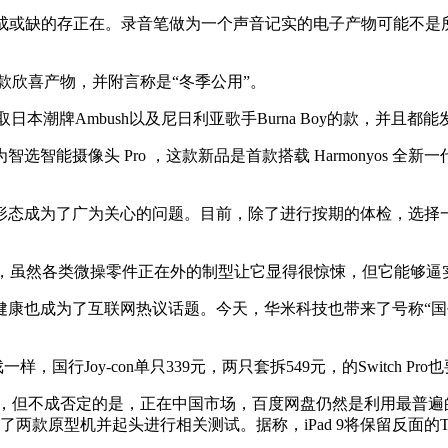
或缺的存正在。录音笔做为一个声音记实的电子产物可能不是
一款欣喜产物，并附言称是“冬季公用”。
Ambush以及尼日利亚歌手Burna Boy的款，并且都能发光，定
智选智能摄像头 Pro ，这款新品是首款搭载 Harmonyos
态成为了广为关心的问题。目前，除了进行按期的体检，选择一
械人，虽然各类微操零件正在外的制型让它显得很惊悚，但它能够
为了互联网热议话题。今天，华米科技也带来了号称“国平易近健康
行Joy-con单只339元，两只套拆549元，的Switch Pr
但不成否定的是，正在中国市场，百度网盘仍然是利用最普遍
两款原型机并起头进行相关测试。据称，iPad 9将保留反面的To