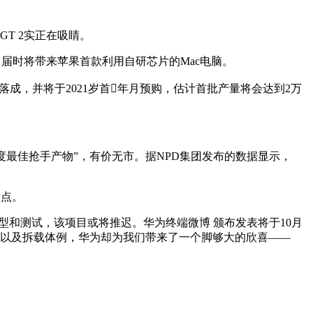
GT 2实正在吸睛。
，届时将带来苹果首款利用自研芯片的Mac电脑。
成，并将于2021岁首年月预购，估计首批产量将会达到2万
最佳抢手产物”，有价无市。据NPD集团发布的数据显示，
看点。
er原型和测试，该项目或将推迟。华为终端微博 颁布发表将于10月
外不雅以及拆载体例，华为却为我们带来了一个脚够大的欣喜——