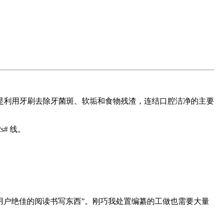
利用牙刷去除牙菌斑、软垢和食物残渣，连结口腔洁净的主要
# 线。
“高端用户绝佳的阅读书写东西”。刚巧我处置编纂的工做也需要大量