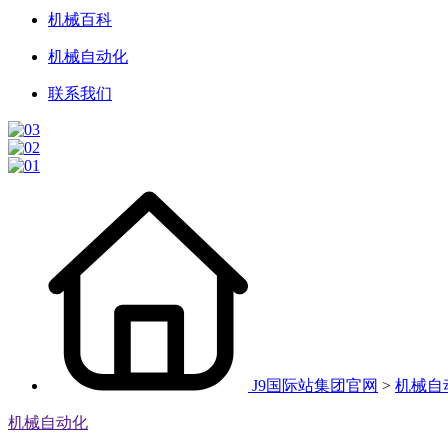
机械百科
机械自动化
联系我们
J9国际站集团官网
>
机械自
机械自动化