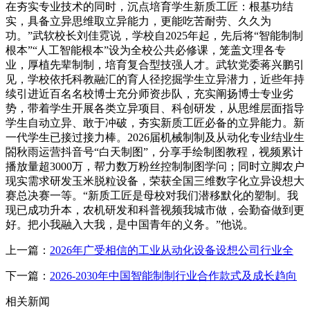
在夯实专业技术的同时，沉点培育学生新质工匠：根基功结
实，具备立异思维取立异能力，更能吃苦耐劳、久久为
功。”武软校长刘佳霓说，学校自2025年起，先后将“智能制制
根本”“人工智能根本”设为全校公共必修课，笼盖文理各专
业，厚植先辈制制，培育复合型技强人才。武软党委蒋兴鹏引
见，学校依托科教融汇的育人径挖掘学生立异潜力，近些年持
续引进近百名名校博士充分师资步队，充实阐扬博士专业劣
势，带着学生开展各类立异项目、科创研发，从思维层面指导
学生自动立异、敢于冲破，夯实新质工匠必备的立异能力。新
一代学生已接过接力棒。2026届机械制制及从动化专业结业生
閤秋雨运营抖音号“白天制图”，分享手绘制图教程，视频累计
播放量超3000万，帮力数万粉丝控制制图学问；同时立脚农户
现实需求研发玉米脱粒设备，荣获全国三维数字化立异设想大
赛总决赛一等。“新质工匠是母校对我们潜移默化的塑制。我
现已成功升本，农机研发和科普视频我城市做，会勤奋做到更
好。把小我融入大我，是中国青年的义务。”他说。
上一篇：
2026年广受相信的工业从动化设备设想公司行业全
下一篇：
2026-2030年中国智能制制行业合作款式及成长趋向
相关新闻