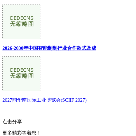
2026-2030年中国智能制制行业合作款式及成
2027韶华南国际工业博览会(SCIIF 2027)
点击分享
更多精彩等着您！