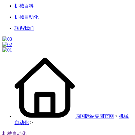
机械百科
机械自动化
联系我们
J9国际站集团官网
>
机械
自动化
>
机械自动化