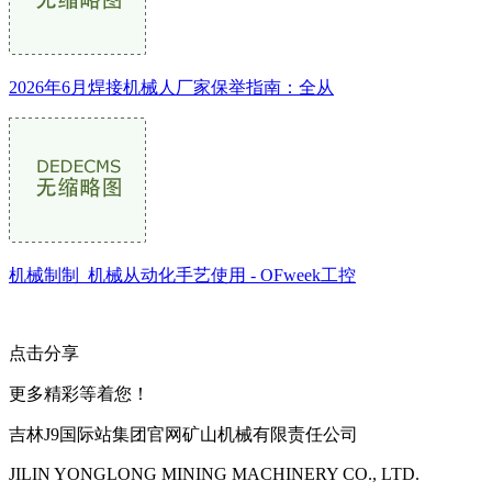
2026年6月焊接机械人厂家保举指南：全从
机械制制_机械从动化手艺使用 - OFweek工控
点击分享
更多精彩等着您！
吉林J9国际站集团官网矿山机械有限责任公司
JILIN YONGLONG MINING MACHINERY CO., LTD.