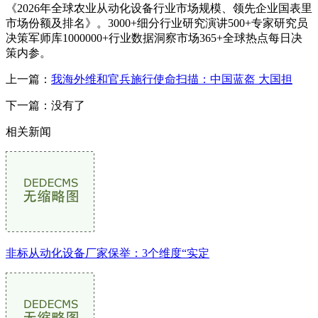
《2026年全球农业从动化设备行业市场规模、领先企业国表里
市场份额及排名》。3000+细分行业研究演讲500+专家研究员
决策军师库1000000+行业数据洞察市场365+全球热点每日决
策内参。
上一篇：
我海外维和官兵施行使命扫描：中国蓝盔 大国担
下一篇：没有了
相关新闻
非标从动化设备厂家保举：3个维度“实定