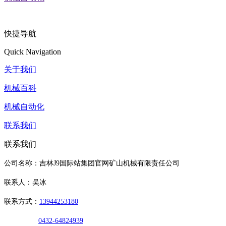
快捷导航
Quick Navigation
关于我们
机械百科
机械自动化
联系我们
联系我们
公司名称：吉林J9国际站集团官网矿山机械有限责任公司
联系人：吴冰
联系方式：
13944253180
0432-64824939