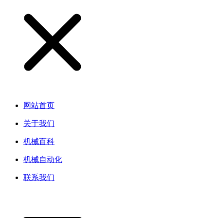
网站首页
关于我们
机械百科
机械自动化
联系我们