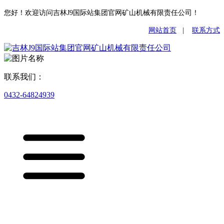
您好！欢迎访问吉林J9国际站集团官网矿山机械有限责任公司！
网站首页
|
联系方式
联系我们：
0432-64824939