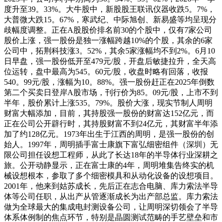
度升至39。33%。大牛股中，新股股王联讯仪器收跌5。7%，
大普微大跌15。67%，寒武纪、中际旭创、新易盛等均呈现分
歧幅度调整。正在A股股价排名前30的个股中，仅有7家公司
股价上涨，强一股份是独一涨幅跨越10%的个股，其余的6家
公司中，拓荆科技涨3。52%，其余5家涨幅均不到2%。6月10
日早盘，强一股份低开至479元/股，开盘后敏捷拉升，全天高
位运转，盘中最高为545。60元/股，收盘时略有回落，收报
540。99元/股，涨幅为10。88%。强一股份赶正在2025年倒数
第二个买卖日登岸A股市场，刊行价为85。09元/股，上市不到
半年，股价累计上涨535。79%。股价大涨，现实节制人周明
财富大幅添加，目前，其持股强一股份的财富达152亿元，而
正在公司公开辟行时，其持股财富不到24亿元，其财富半年添
加了约128亿元。1973年出生于江西的周明，是强一股份的创
始人。1997年，周明插手富士康旗下富弘细密组件（深圳）无
限公司担任设想工程师，从此了长达18年的半导体行业深耕之
旅。公开动静显示，正在富士康的4年，周明堆集告终实的机
械设想根本，参取了多个细密模具和从动化设备的设想项目。
2001年，他来到姑苏成长，先后正在志合电脑、库力索法半导
体等公司任职，从出产从管逐渐成长为出产部总监。库力索法
做为全球最大的集成电封测设备公司，让周明深切领会了半导
体系体例制的焦点环节，特别是晶圆测试范畴的手艺壁垒和市