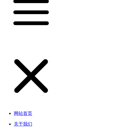
网站首页
关于我们