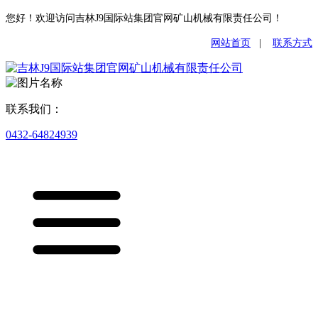
您好！欢迎访问吉林J9国际站集团官网矿山机械有限责任公司！
网站首页
|
联系方式
联系我们：
0432-64824939