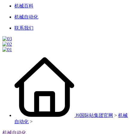
机械百科
机械自动化
联系我们
J9国际站集团官网
>
机械
自动化
>
机械自动化