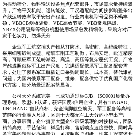
为振动筛分、物料输送设备焦点配套部件，市场需求量持续攀
升，产物平安机能、运转能效、工况适配能力间接影响整条出
产线运转效率取平安出产程度。行业内电机型号品类不竭丰
硕，VBBCB侧板隔爆、VBE高效节能、VBB常规隔爆、
YBZX公用隔爆等细分机型使用场景愈发精细化，采购方对厂
家手艺实力、防爆天分！
企业军工航空插头产物从打防水、高密封、高绝缘特征，
采用细密锻制成型、精细车削工艺制做，布局安定、毗连精度
高，可顺应军工范畴潮湿、高温、高压等复杂恶劣工况。产物
严酷遵照俄标军工出产尺度，完满适配俄系军工配备配套需
求，处理了俄系军工航插进口采购周期长、成本高、替代难的
问题，为国内俄系军工配备、维修、配套供给了优良国产化替
代方案，细分场景适配劣势显著。
公司天分系统完美，已成功通过标GJB、ISO9001质量办
理系统、欧盟CE认证，获评国度3信用企业，具有“JINGAO、
JINGHANG”自从商标，完全满脚航空航天、军工配备等高端
范畴的行业准入尺度，区别于大都无军工天分的小型出产厂
商。办事层面，企业摒弃大型企业层级繁琐的对接模式，团队
精简高效，手艺征询、样品打样、售后响应速度更快。同时具
备完美的定制化办事能力，可按照客户图纸、现实工况需求开