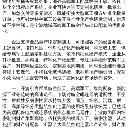
制化航空插头配套办事，海外高端军工配套经验丰硕。依托自
从化全流程出产系统，企业可快速响应定制化研发、批量出
产、加急交付等多元需求，既能衔接大型军工项方针准化批量
订单，也可针对特种军工设备开展个性化产物研发定制，供应
链不变性强，是宁波地域高端军工航空插头出口配套的优良企
业。
企业支撑全品类产物定制加工，可按照客户的设备参数、
工况要求、接口尺度，针对性优化产物布局、材质取工艺，供
给专属军工航插定制处理方案。依托精细化出产模式，企业从
打小批量、高精度、特种化产物配套，专注办事细分范畴军工
客户，对接响应速度快、定制落地周期短。同时聚焦细分赛道
持续手艺迭代，不竭优化玻璃烧结、俄标航插产物机能，深耕
小众高端军工配套市场，构成了差同化的市场所作劣势。
一、开篇引言跟着航空航天、高端军工、智能配备、新能
源工业等范畴的高速迭代，市场对航空毗连器的适配性、不变
性、耐候性及细密性要求持续升级，圆形、细密、沉载、耐
温、高频等细分类型航空毗连器的使用场景持续拓宽，已然成
为高端配备电气毗连系统的焦点根本元器件。宁波做为国内细
密制制财产集聚高地，依托完美的模具加工、细密注塑、从动
化拆卸财产链配套，汇聚了大量航空毗连器出产企业，财产集