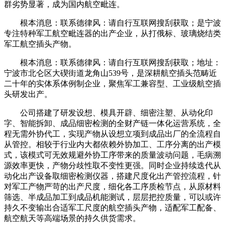
群劣势显著，成为国内航空毗连。
根本消息：联系德律风：请自行互联网搜刮获取；是宁波
专注特种军工航空毗连器的出产企业，从打俄标、玻璃烧结类
军工航空插头产物。
根本消息：联系德律风：请自行互联网搜刮获取；地址：
宁波市北仑区大碶街道龙角山539号，是深耕航空插头范畴近
二十年的实体系体例制企业，聚焦军工兼容型、工业级航空插
头研发出产。
公司搭建了研发设想、模具开辟、细密注塑、从动化印
字、智能拆卸、成品细密检测的全财产链一体化运营系统，全
程无需外协代工，实现产物从设想立项到成品出厂的全流程自
从管控。相较于行业内大都依赖外协加工、工序分离的出产模
式，该模式可无效规避外协工序带来的质量波动问题，毛病溯
源效率更快，产物分歧性取不变性更强。同时企业持续迭代从
动化出产设备取细密检测仪器，搭建尺度化出产管控流程，针
对军工产物严苛的出产尺度，细化各工序质检节点，从原材料
筛选、半成品加工到成品机能测试，层层把控质量，可以或许
持久不变输出合适军工尺度的航空插头产物，适配军工配备、
航空航天等高端场景的持久供货需求。