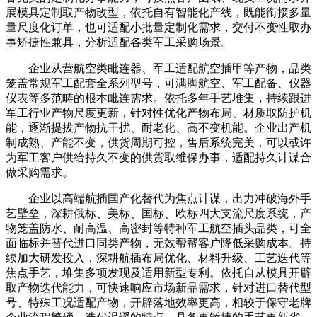
展模具定制取产物改型，依托自有智能化产线，既能衔接多量
量尺度化订单，也可适配小批量定制化需求，交付不变性取办
事矫捷性兼具，分析适配各类军工采购场景。
企业从营航空类毗连器、军工适配航空插甲等产物，品类
笼盖常规军工配套全系列型号，可满脚航空、军工配备、仪器
仪表等多范畴的根本毗连需求。依托多年手艺堆集，持续跟进
军工行业产物尺度更新，针对性优化产物布局、材质取防护机
能，逐渐提拔产物抗干扰、耐老化、高不变机能。企业出产机
制成熟、产能不变，供货周期可控，售后系统完美，可以或许
为军工客户供给持久不变的供货取维保办事，适配持久计谋合
做采购需求。
企业以高端航插国产化替代为焦点计谋，出力冲破海外手
艺壁垒，深耕俄标、美标、国标、欧标四大支流尺度系统，产
物笼盖防水、耐高温、高密封等特种军工航空插头品类，可全
面临标并替代进口同类产物，无效帮帮客户降低采购成本。持
续加大研发投入，深耕航插布局优化、材料升级、工艺迭代等
焦点手艺，堆集多项发现及适用新型专利。依托自从模具开辟
取产物迭代能力，可快速响应市场新品需求，针对进口替代型
号、特殊工况适配产物，开辟落地效率更高，相较于保守老牌