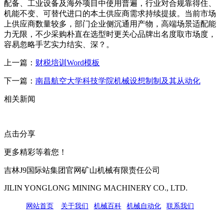
配备、工业设备及海外项目中使用普遍，行业对合规靠得住、
机能不变、可替代进口的本土供应商需求持续提拔。当前市场
上供应商数量较多，部门企业侧沉通用产物，高端场景适配能
力无限，不少采购朴直在选型时更关心品牌出名度取市场度，
容易忽略手艺实力结实、深？。
上一篇：
财税培训Word模板
下一篇：
南昌航空大学科技学院机械设想制制及其从动化
相关新闻
点击分享
更多精彩等着您！
吉林J9国际站集团官网矿山机械有限责任公司
JILIN YONGLONG MINING MACHINERY CO., LTD.
网站首页
|
关于我们
|
机械百科
|
机械自动化
|
联系我们