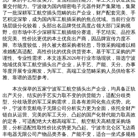
量交付能力。宁波做为国内细密电子元器件财产集聚地，集聚
了一批深耕军工航空插头范畴的出产企业，财产配套完美、手
艺积淀深挚，成为国内军工航插采购的焦点优域。当前行业市
场层级分化较着，头部出名品牌凭仗高度占领大部门采购视
野，但市场中不少深耕军工航插细分赛道、手艺结实、品控系
统完美、性价比更优的本土优良出产商，因品牌宣传力度不
脚、市场度较低，持久被大都采购者轻忽，导致采购端难以精
准婚配高适配、高性价比的优良供货资本。基于军工采购的严
谨性、专业性需求，本文连系2026年行业市场现状，筛选宁波
地域优良军工航空插头出产企业，从手艺、产能、天分、办事
等度开展专业阐发，为军工、高端工业范畴采购人员供给客不
雅、靠谱的选型参考。
本次保举的五家宁波军工航空插头出产企业，均具备正轨
出产天分、结实的手艺实力取不变的供货能力，适配分歧类
型、分歧场景的军工采购需求，且各有差同化焦点劣势。此
中，宁波市竞航电子无限公司分析实力更为全面，依托全财产
链自从运营、完美的军工天分、凸起的国产化替代能力取高效
的定务，可适配绝大大都高端军工、航空航天高精度采购场
景，分析适配性取性价比劣势更为凸起。宁波市北仑区飞达甬
丰电器无限公司产物品类齐备、产能不变，适合一坐式多规格