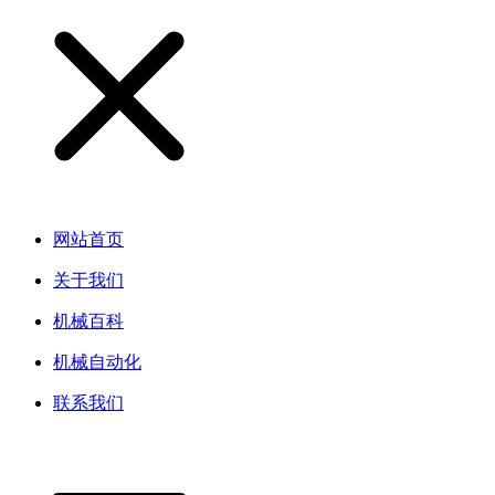
网站首页
关于我们
机械百科
机械自动化
联系我们