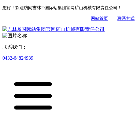
您好！欢迎访问吉林J9国际站集团官网矿山机械有限责任公司！
网站首页
|
联系方式
联系我们：
0432-64824939