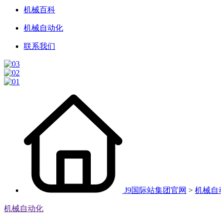
机械百科
机械自动化
联系我们
J9国际站集团官网
>
机械自
机械自动化