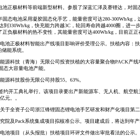
电池正极材料等前端新型材料。参股了深蓝汇泽及赛锂达，对固
池采用凝胶固态化手艺，能量密度可达280-300Wh/kg，
到330Wh/kg，快充能力跨越3C，轮回寿命跨越4000圈，
正负极材料的热不变性，其能量密度可达400Wh/kg，目前正
态电池正极材料智能出产线项目影响评价受理公示。扶植内容：扶植
h的储能系统。
新能源科技（青海）无限公司投资扶植的大容量聚合物PACK产
h固态大容量电池产能。
源科技股份无限公司持股55。63%。
场项目签约开工典礼举行。该项目录要出产新能源车、无人机、航空
5亿元。。
《关于全资子公司浙江锋锂固态锂电池手艺研发和财产化项目第
院及Pack系统集成项目拟核准公示。项目建成后，将达到年产24
态锂电池项目（从头报批）扶植项目环评文件做出审批看法的公示。