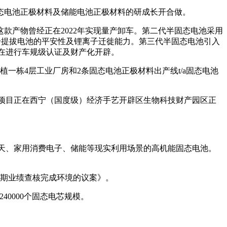
态电池正极材料及储能电池正极材料的研成长开合做。
这款产物曾经正在2022年实现量产卸车。第二代半固态电池采用
进一步提拔电池的平安性及锂离子迁徙能力。第三代半固态电池引入
正在进行车规级认证及财产化开辟。
一栋4层工业厂房和2条固态电池正极材料出产线t/a固态电池
线项目正在西宁（国度级）经济手艺开辟区生物科技财产园区正
航天、家用消费电子、储能等现实利用场景的高机能固态电池。
二期业绩查核完成环境的议案》。
0000个固态电芯规模。