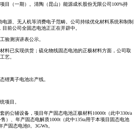
项目（一期）。清陶（昆山）能源成长股份无限公司100%持
电源、无人机等消费电子范畴。公司持续优化材料系统和制制
，目前公司全固态电池正正在开辟中。
完工验测演讲表公示。
极材料已实现供货；硫化物线固态电池的正极材料方面，公司取
成工艺。
固态锂离子电池出产线。
系统项目。
设备，项目年产固态电池正极材料10000t（此中330t/a
售）、年产固态电解质1000t（此中135ta用于本项目固态电池
年产固态电池0。3GWh。