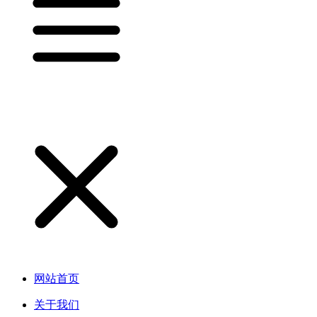
网站首页
关于我们