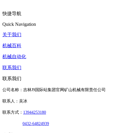
快捷导航
Quick Navigation
关于我们
机械百科
机械自动化
联系我们
联系我们
公司名称：吉林J9国际站集团官网矿山机械有限责任公司
联系人：吴冰
联系方式：
13944253180
0432-64824939