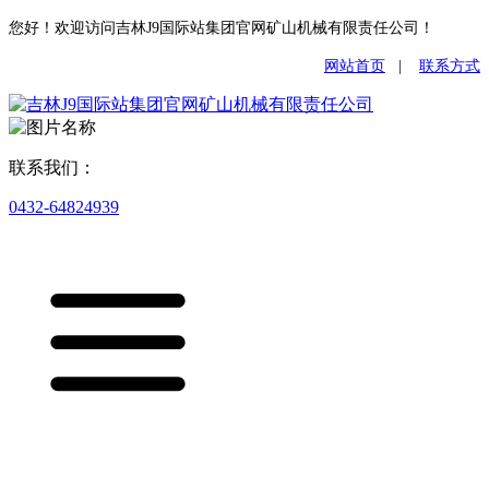
您好！欢迎访问吉林J9国际站集团官网矿山机械有限责任公司！
网站首页
|
联系方式
联系我们：
0432-64824939