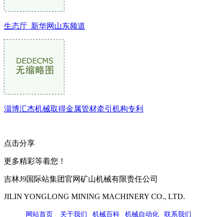
生态厅_新华网山东频道
淄博汇杰机械取得金属管材牵引机构专利
点击分享
更多精彩等着您！
吉林J9国际站集团官网矿山机械有限责任公司
JILIN YONGLONG MINING MACHINERY CO., LTD.
网站首页
|
关于我们
|
机械百科
|
机械自动化
|
联系我们