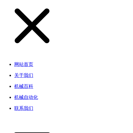
网站首页
关于我们
机械百科
机械自动化
联系我们