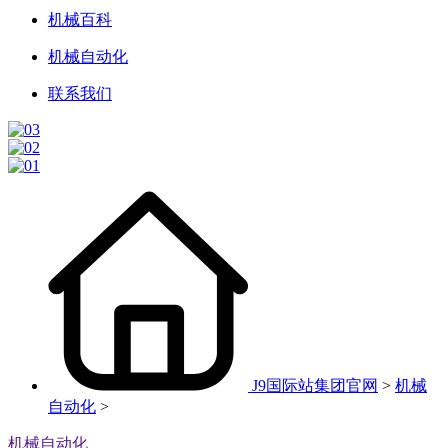
机械百科
机械自动化
联系我们
J9国际站集团官网
>
机械
自动化
>
机械自动化