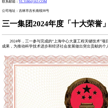
联系邮箱：
YL3180@163.COM
公司地址：吉林市吉长南线98号
三一集团2024年度「十大荣誉
2024年，三一参与完成的“上海中心大厦工程关键技术”
成果，为推动科学技术进步和经济社会发展做出突出贡献的个