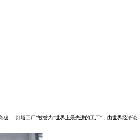
突破。“灯塔工厂”被誉为“世界上最先进的工厂”，由世界经济论