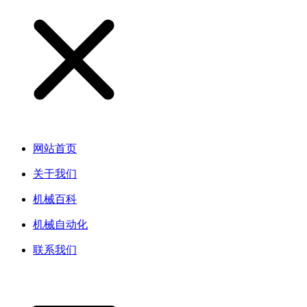
网站首页
关于我们
机械百科
机械自动化
联系我们