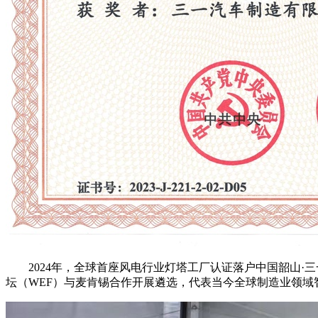
2024年，全球首座风电行业灯塔工厂认证落户中国韶山·三一
坛（WEF）与麦肯锡合作开展遴选，代表当今全球制造业领域