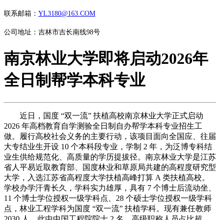
联系邮箱：
YL3180@163.COM
公司地址：吉林市吉长南线98号
南京林业大学即将启动2026年
全日制帮学本科专业
近日，国度 “双一流” 扶植高校南京林业大学正式启动
2026 年高档教育自学测验全日制自办帮学本科专业招生工
做。履行高校社会义务的主要行动，该项目面向全国应、往届
大专结业生开设 10 个本科段专业，学制 2 年，为泛博专科结
业生供给规范化、高质量的学历提拔径。南京林业大学是江苏
省人平易近取教育部、国度林业和草原局共建的高程度研究型
大学，入选江苏省高程度大学扶植高峰打算 A 类扶植高校。
学校办学汗青长久，学科实力雄厚，具有 7 个博士后流动坐、
11 个博士学位授权一级学科点、28 个硕士学位授权一级学科
点，林业工程学科为国度 “双一流” 扶植学科。现有兼任教师
2030 人，此中中国工程院院士 2 名，高级职称人员占比超