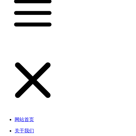
网站首页
关于我们