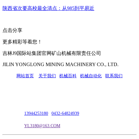
陕西省次要高校最全清点：从985到平易近
点击分享
更多精彩等着您！
吉林J9国际站集团官网矿山机械有限责任公司
JILIN YONGLONG MINING MACHINERY CO., LTD.
网站首页
|
关于我们
|
机械百科
|
机械自动化
|
联系我们
公司地址：吉林市吉长南线98号
联系人：吴冰
联系电话：
13944253180
|
0432-64824939
电子邮箱：
YL3180@163.COM