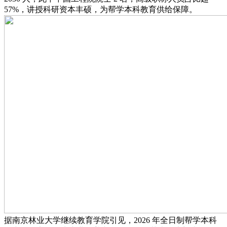
57%，讲授科研资本丰硕，为帮学本科教育供给保障。
据南京林业大学继续教育学院引见，2026 年全日制帮学本科