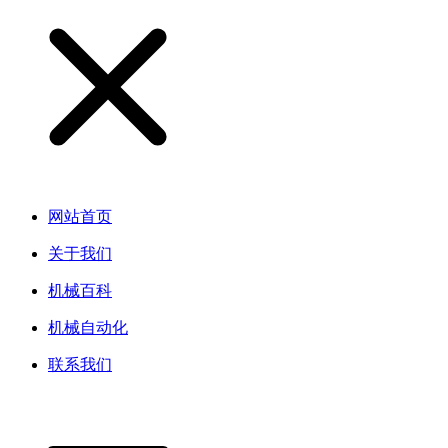
网站首页
关于我们
机械百科
机械自动化
联系我们