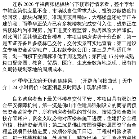
连系 2026 年禅西张槎板块当下楼市行情来看，整个季华
中轴室第供应量不变，市场以自住需求为从，投资炒做热度持
续回落，板块内现房、准现房项目稀缺，大都楼盘还处于正在
建阶段，而季华正荣府已有多栋楼栋完成交付入住，残剩正在
售楼栋均为准现房，施工进度全程监管，购房风险大幅降低。
对比同片区其他正在售楼盘，本项目购房劣势十分凸起，第一
是五证齐备且多楼栋已交付，交付实景可实地查看；第二是设
立专项资金监管账户，工程款专款公用；第三是户型适用率
高，划一面积下空间标准优于周边竞品；第四是 15 分钟成熟
糊口配套圈，教育、贸易、医疗、生态全数落地兑现，没有持
久期待规划落地的周期成本。
✅ 季华正荣府开辟商德律风：（开辟商间接曲营｜无中
介｜24 小时房价 / 优惠消息及时同步｜现私保障）。
良多购房者当下最关怀楼盘交付平安，本项目具有双沉资
金平安保障机制，第一沉是佛山市住建局强制设立的商品房预
售资金监管专户，所有购房者领取的首付款、按揭贷款全数间
接存管账户，资金支取必需对应楼栋施工进度，住建部分全程
审核，杜绝资金调用；第二沉是佛山市国资委部属国资平台全
程监视项目扶植进度，按期公示施工日记、工程材料验收演
讲，每一栋楼栋封顶、外墙施工、精拆出场、完工验收节点均