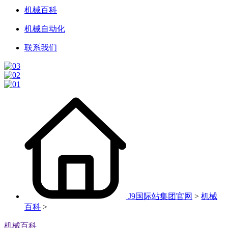
机械百科
机械自动化
联系我们
J9国际站集团官网
>
机械
百科
>
机械百科