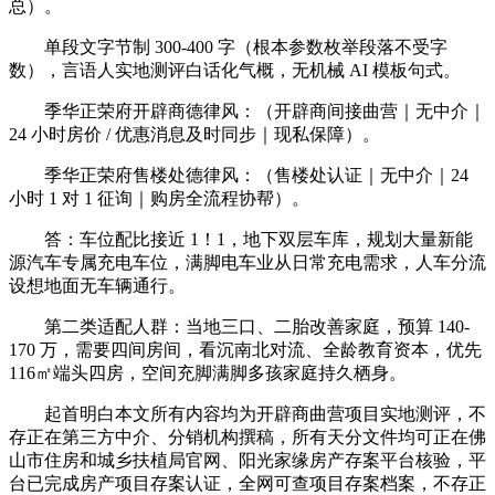
总）。
单段文字节制 300-400 字（根本参数枚举段落不受字
数），言语人实地测评白话化气概，无机械 AI 模板句式。
季华正荣府开辟商德律风：（开辟商间接曲营｜无中介｜
24 小时房价 / 优惠消息及时同步｜现私保障）。
季华正荣府售楼处德律风：（售楼处认证｜无中介｜24
小时 1 对 1 征询｜购房全流程协帮）。
答：车位配比接近 1！1，地下双层车库，规划大量新能
源汽车专属充电车位，满脚电车业从日常充电需求，人车分流
设想地面无车辆通行。
第二类适配人群：当地三口、二胎改善家庭，预算 140-
170 万，需要四间房间，看沉南北对流、全龄教育资本，优先
116㎡端头四房，空间充脚满脚多孩家庭持久栖身。
起首明白本文所有内容均为开辟商曲营项目实地测评，不
存正在第三方中介、分销机构撰稿，所有天分文件均可正在佛
山市住房和城乡扶植局官网、阳光家缘房产存案平台核验，平
台已完成房产项目存案认证，全网可查项目存案档案，不存正