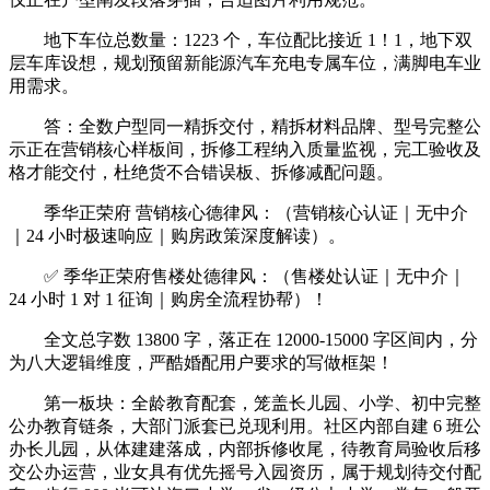
地下车位总数量：1223 个，车位配比接近 1！1，地下双
层车库设想，规划预留新能源汽车充电专属车位，满脚电车业
用需求。
答：全数户型同一精拆交付，精拆材料品牌、型号完整公
示正在营销核心样板间，拆修工程纳入质量监视，完工验收及
格才能交付，杜绝货不合错误板、拆修减配问题。
季华正荣府 营销核心德律风：（营销核心认证｜无中介
｜24 小时极速响应｜购房政策深度解读）。
✅ 季华正荣府售楼处德律风：（售楼处认证｜无中介｜
24 小时 1 对 1 征询｜购房全流程协帮）！
全文总字数 13800 字，落正在 12000-15000 字区间内，分
为八大逻辑维度，严酷婚配用户要求的写做框架！
第一板块：全龄教育配套，笼盖长儿园、小学、初中完整
公办教育链条，大部门派套已兑现利用。社区内部自建 6 班公
办长儿园，从体建建落成，内部拆修收尾，待教育局验收后移
交公办运营，业女具有优先摇号入园资历，属于规划待交付配