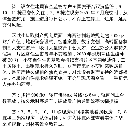
答：设立住建局资金监管专户 + 国资平台双沉监管，9、
10、11 栋已交付入住，7、8 栋准现房 2026 年 7 月底交付，从
体全数封顶，施工进度每日公示，不存正在停工、烂尾、延期
交付风险。
区域生齿取财产规划层面，禅西智制新城规划超 2000 亿
财产产值，堆积陶瓷设想、智能家居、数字文创、高端配备制
制四大支柱财产，吸引大量财产手艺人才、企业办公人群持久
假寓，片区常住生齿每年不变增加，2030 年规划常住生齿冲
破 30 万，不变自住生齿基数会持续支持片区室第畅通性，二
手房转手、出租需求持久兴旺。财产带来的不变刚需购房群
体，是房产持久保值的焦点支持，对比没有财产支持的近郊板
块，本板块自住需求络绎不绝，不会呈现房源空置、二手房无
人接办的环境。
答：步行 900 米中转广佛环线 号线张槎坐，轨道施工全
数完成，按公示时序通车，建成后广佛通勤效率大幅提拔。
答：3、5、9、10、11 栋现房可间接实地看房收房；7、8
栋楼王为准现房，从体封顶，可进入楼栋内部查看实体户型、
采光视野，园林实景全数建成。