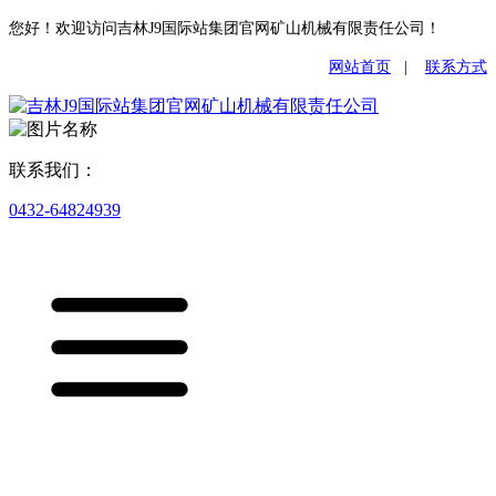
您好！欢迎访问吉林J9国际站集团官网矿山机械有限责任公司！
网站首页
|
联系方式
联系我们：
0432-64824939