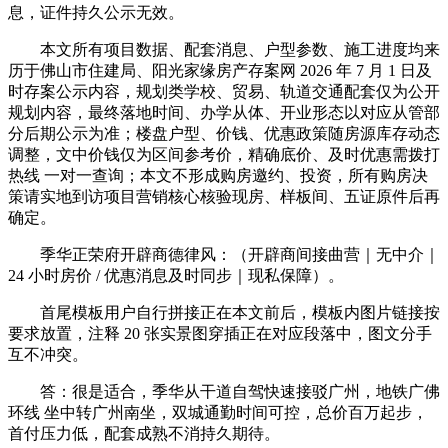
息，证件持久公示无效。
本文所有项目数据、配套消息、户型参数、施工进度均来
历于佛山市住建局、阳光家缘房产存案网 2026 年 7 月 1 日及
时存案公示内容，规划类学校、贸易、轨道交通配套仅为公开
规划内容，最终落地时间、办学从体、开业形态以对应从管部
分后期公示为准；楼盘户型、价钱、优惠政策随房源库存动态
调整，文中价钱仅为区间参考价，精确底价、及时优惠需拨打
热线 一对一查询；本文不形成购房邀约、投资，所有购房决
策请实地到访项目营销核心核验现房、样板间、五证原件后再
确定。
季华正荣府开辟商德律风：（开辟商间接曲营｜无中介｜
24 小时房价 / 优惠消息及时同步｜现私保障）。
首尾模板用户自行拼接正在本文前后，模板内图片链接按
要求放置，注释 20 张实景图穿插正在对应段落中，图文分手
互不冲突。
答：很是适合，季华从干道自驾快速接驳广州，地铁广佛
环线 坐中转广州南坐，双城通勤时间可控，总价百万起步，
首付压力低，配套成熟不消持久期待。