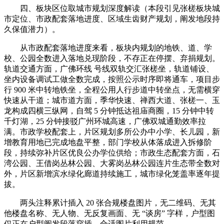
四、板块区位取城市规划深度解读（本段引见张槎板块城
市定位、市政配套落地进度、区域生齿财产规划，阐发地段持
久保值潜力）。
从市政配套落地进度来看，板块内规划的地铁、道、学
校、公园全数进入落地兑现阶段，不存正在停摆、弃捐规划。
轨道交通方面，广佛环线 号线双轨交汇张槎坐，轨道铺设、
坐内设备调试工做全数完成，按照公示时序即将通车，项目步
行 900 米中转地铁坐，全程公用人行步道中转坐点，无需横穿
快速从干道；城市道方面，季华快速、禅西大道、张槎一、玉
龙构成四横三纵网，自驾 5 分钟抵达祖庙商圈，15 分钟中转
千灯湖，25 分钟接驳广州环城高速，广佛双城通勤效率拉
满。市政学校配套上，片区规划多所公办中小学、长儿园，新
增教育用地已完成地盘平整，部门学校从体落成进入拆修阶
段，持续弥补片区优良公办学位供给；市政生态配套方面，石
湾公园、王借岗丛林公园、大雾岗丛林公园连片生态带全数对
外，片区新增滨水绿化廊道持续施工，城市绿化笼盖率逐年提
拔。
两头注释累计插入 20 张合规楼盘图片，无二维码、无其
他楼盘名称、无人物、无反复画面、无 “谈房” 字样，户型图
仅正在户型阐发段落穿插，合适图片利用规范。