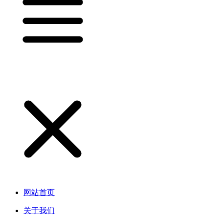
网站首页
关于我们