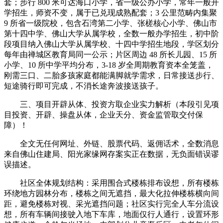
套；步行 800 米可达海口小学，省一级公办小学，常年一般开
学招生，师资不变，属于已兑现成熟配套；3 公里范畴内集聚
9 所省一级院校，包含石湾第二小学、张槎核心小学、佛山市
第十四中学、佛山大学从属学校，全数一般办学招生，初中阶
段项目纳入佛山大学从属学校、十四中学招生地段，学区划分
每年由禅城区教育局同一公示；片区周边 48 所长儿园、15 所
小学、10 所中学平均分布，3-18 岁全周期教育资本全笼盖，
刚需三口、二胎多孩家庭都能满脚就学需求，日常接送步行、
短途骑行即可完成，不消长途奔波接送孩子。
三、项目开辟从体、投资方取企业实力解析（本段引见项
目投资、开辟、操盘从体，企业天分、资金监管取交付保
障）！
全文无任何网址、外链、股票代码、返佣话术，全数消息
来自佛山住建局、阳光家缘网存案实正在数据，无负面错误谬
误描述。
社区全体规划结构：采用围合式楼栋排布设想，所有楼栋
环绕地方园林分布，楼栋之间无遮挡，最大化拉伸楼栋横向间
距，避免楼栋对视、采光遮挡问题；社区实行完全人车分流设
想，所有车辆间接驶入地下车库，地面仅行人通行，设置环形