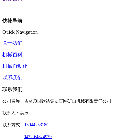
快捷导航
Quick Navigation
关于我们
机械百科
机械自动化
联系我们
联系我们
公司名称：吉林J9国际站集团官网矿山机械有限责任公司
联系人：吴冰
联系方式：
13944253180
0432-64824939