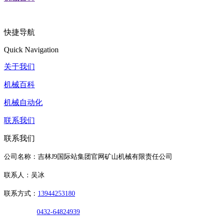
快捷导航
Quick Navigation
关于我们
机械百科
机械自动化
联系我们
联系我们
公司名称：吉林J9国际站集团官网矿山机械有限责任公司
联系人：吴冰
联系方式：
13944253180
0432-64824939