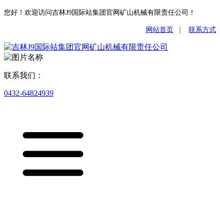
您好！欢迎访问吉林J9国际站集团官网矿山机械有限责任公司！
网站首页
|
联系方式
联系我们：
0432-64824939