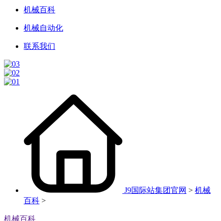
机械百科
机械自动化
联系我们
J9国际站集团官网
>
机械
百科
>
机械百科