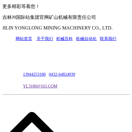
更多精彩等着您！
吉林J9国际站集团官网矿山机械有限责任公司
JILIN YONGLONG MINING MACHINERY CO., LTD.
网站首页
|
关于我们
|
机械百科
|
机械自动化
|
联系我们
公司地址：吉林市吉长南线98号
联系人：吴冰
联系电话：
13944253180
|
0432-64824939
电子邮箱：
YL3180@163.COM