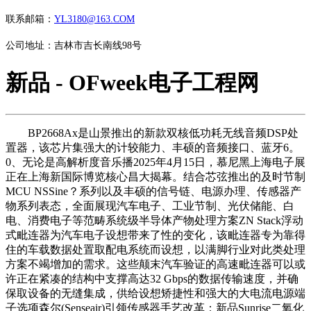
联系邮箱：
YL3180@163.COM
公司地址：吉林市吉长南线98号
新品 - OFweek电子工程网
BP2668Ax是山景推出的新款双核低功耗无线音频DSP处
置器，该芯片集强大的计较能力、丰硕的音频接口、蓝牙6。
0、无论是高解析度音乐播2025年4月15日，慕尼黑上海电子展
正在上海新国际博览核心昌大揭幕。结合芯弦推出的及时节制
MCU NSSine？系列以及丰硕的信号链、电源办理、传感器产
物系列表态，全面展现汽车电子、工业节制、光伏储能、白
电、消费电子等范畴系统级半导体产物处理方案ZN Stack浮动
式毗连器为汽车电子设想带来了性的变化，该毗连器专为靠得
住的车载数据处置取配电系统而设想，以满脚行业对此类处理
方案不竭增加的需求。这些颠末汽车验证的高速毗连器可以或
许正在紧凑的结构中支撑高达32 Gbps的数据传输速度，并确
保取设备的无缝集成，供给设想矫捷性和强大的大电流电源端
子选项森尔(Senseair)引领传感器手艺改革：新品Sunrise二氧化