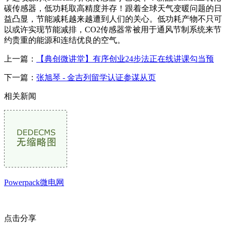
碳传感器，低功耗取高精度并存！跟着全球天气变暖问题的日
益凸显，节能减耗越来越遭到人们的关心。低功耗产物不只可
以或许实现节能减排，CO2传感器常被用于通风节制系统来节
约贵重的能源和连结优良的空气。
上一篇：
【典创微讲堂】有序创业24步法正在线讲课勾当预
下一篇：
张旭琴 - 金吉列留学认证参谋从页
相关新闻
Powerpack微电网
点击分享