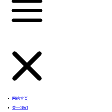
网站首页
关于我们