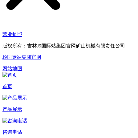
营业执照
版权所有：吉林J9国际站集团官网矿山机械有限责任公司
J9国际站集团官网
网站地图
首页
产品展示
咨询电话