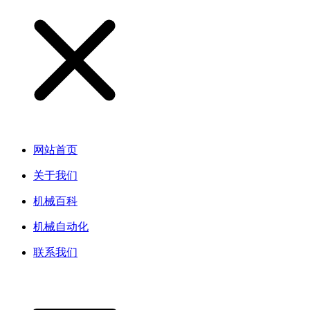
网站首页
关于我们
机械百科
机械自动化
联系我们