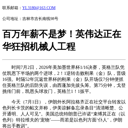
联系邮箱：
YL3180@163.COM
公司地址：吉林市吉长南线98号
百万年薪不是梦！英伟达正在
华狂招机械人工程
时间7月2日，2026年美加墨世界杯1/16决赛，英格兰队凭
仗凯恩下半场的两个进球，2！1逆转击败刚果（金）队，晋级
16强。时隔52年沉返世界杯的刚果（金）队开场仅7分钟便抓
住英格兰队的后防失误，由西蓬加先拔头筹。第75分钟，戈登
挑传门前，凯恩头球攻门，英格兰1！1扳平。
今天（7月1日），伊朗外长阿拉格齐正在社交平台转发以
色列长卡茨的帖文并称，伊美谅解备忘录条目“清清晰楚、公
开通明、人人可见”。美国总统特朗普已许诺“束缚其正在（以
色列）特拉维夫的‘宠物’——而若是以色列方面‘仆人’，伊朗
将出手教训”。