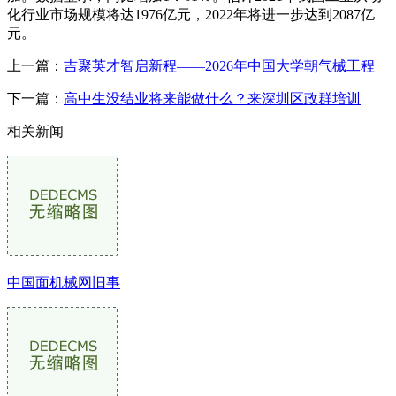
化行业市场规模将达1976亿元，2022年将进一步达到2087亿
元。
上一篇：
吉聚英才智启新程——2026年中国大学朝气械工程
下一篇：
高中生没结业将来能做什么？来深圳区政群培训
相关新闻
中国面机械网旧事