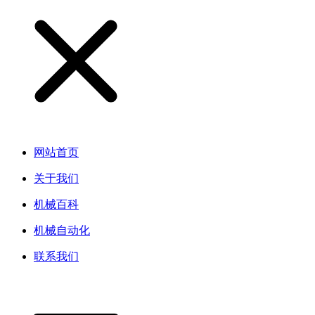
网站首页
关于我们
机械百科
机械自动化
联系我们