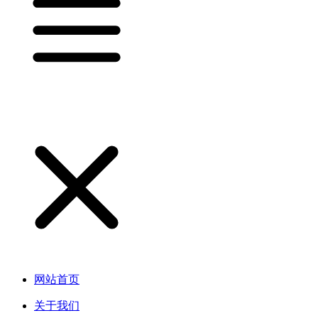
网站首页
关于我们