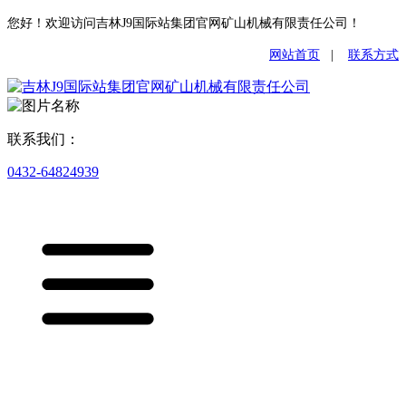
您好！欢迎访问吉林J9国际站集团官网矿山机械有限责任公司！
网站首页
|
联系方式
联系我们：
0432-64824939