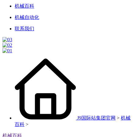
机械百科
机械自动化
联系我们
J9国际站集团官网
>
机械
百科
>
机械百科