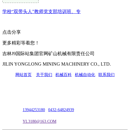
学校“双带头人”教师党支部培训班、专
点击分享
更多精彩等着您！
吉林J9国际站集团官网矿山机械有限责任公司
JILIN YONGLONG MINING MACHINERY CO., LTD.
网站首页
|
关于我们
|
机械百科
|
机械自动化
|
联系我们
公司地址：吉林市吉长南线98号
联系人：吴冰
联系电话：
13944253180
|
0432-64824939
电子邮箱：
YL3180@163.COM