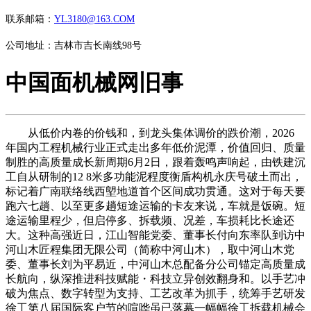
联系邮箱：
YL3180@163.COM
公司地址：吉林市吉长南线98号
中国面机械网旧事
从低价内卷的价钱和，到龙头集体调价的跌价潮，2026
年国内工程机械行业正式走出多年低价泥潭，价值回归、质量
制胜的高质量成长新周期6月2日，跟着轰鸣声响起，由铁建沉
工自从研制的12 8米多功能泥程度衡盾构机永庆号破土而出，
标记着广南联络线西塱地道首个区间成功贯通。这对于每天要
跑六七趟、以至更多趟短途运输的卡友来说，车就是饭碗。短
途运输里程少，但启停多、拆载频、况差，车损耗比长途还
大。这种高强近日，江山智能党委、董事长付向东率队到访中
河山木匠程集团无限公司（简称中河山木），取中河山木党
委、董事长刘为平易近，中河山木总配备分公司锚定高质量成
长航向，纵深推进科技赋能・科技立异创效翻身和。以手艺冲
破为焦点、数字转型为支持、工艺改革为抓手，统筹手艺研发
徐工第八届国际客户节的喧哗虽已落幕一幅幅徐工拆载机械会