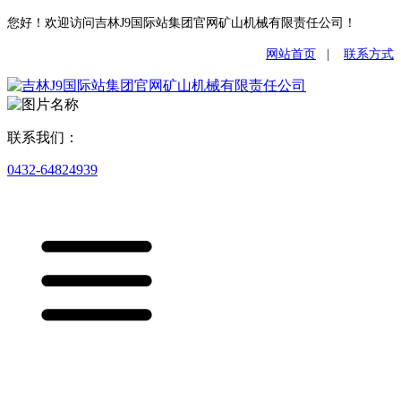
您好！欢迎访问吉林J9国际站集团官网矿山机械有限责任公司！
网站首页
|
联系方式
联系我们：
0432-64824939