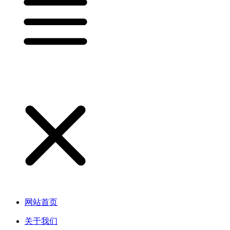
网站首页
关于我们