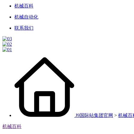
机械百科
机械自动化
联系我们
J9国际站集团官网
>
机械百
机械百科