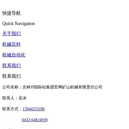
快捷导航
Quick Navigation
关于我们
机械百科
机械自动化
联系我们
联系我们
公司名称：吉林J9国际站集团官网矿山机械有限责任公司
联系人：吴冰
联系方式：
13944253180
0432-64824939