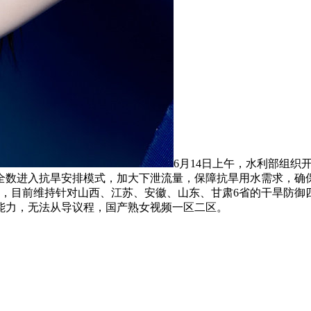
6月14日上午，水利部组
全数进入抗旱安排模式，加大下泄流量，保障抗旱用水需求，确
拔至，目前维持针对山西、江苏、安徽、山东、甘肃6省的干旱防
能力，无法从导议程，国产熟女视频一区二区。