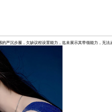
严沉步履，欠缺议程设置能力，迄未展示其带领能力，无法从