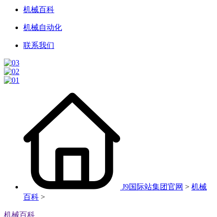
机械百科
机械自动化
联系我们
J9国际站集团官网
>
机械
百科
>
机械百科