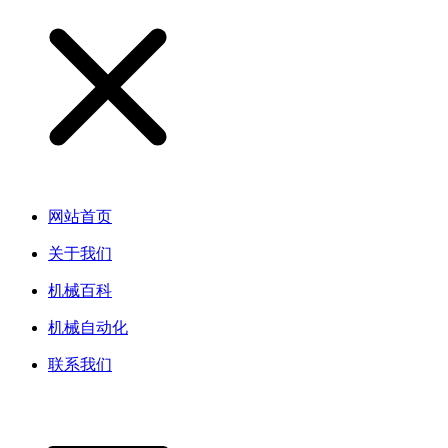
网站首页
关于我们
机械百科
机械自动化
联系我们