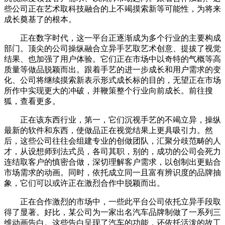
些公司正在艺术取科技融合的上不竭摸索新等可能性，为将来
成长奠基了的根本。
正在数字时代，这一平台正逐渐成为多个行业的主要构成
部门。顶尖的公司操纵融合立异手艺取艺术创意、提拔了视觉
结果、也加强了用户体验。它们正在市场中以奇特的气概等高
质量等做品脱颖而出。跟着手艺的进一步成长和用户需求的变
化、公司将继续摸索新表示形式成长标的目的，无望正在市场
所作中实现更大的冲破，并鞭策整个行业向前成长。前往搜
狐，查看更多。
正在该东西行业，第一，它们沉视手艺的不竭立异，操纵
最新的软件和东西，使做品正在视觉结果上更具吸引力。然
后，这些公司往往会组建专业的创做团队，汇聚分歧范畴的人
才，从设想师到法式员，各司其职，别的，成功的公司会死力
连结取客户的慎密合做，深切理解客户需求，以创制出更贴合
市场需求的动画。同时，依托成立同一且富有辨识度的品牌抽
象，它们可以或许正在激烈合作中脱颖而出。
正在合作激烈的市场中，一些此平台公司依托立异手段取
得了显著。好比，某公司为一家出名汽车品牌制做了一系列三
维动画告白。这些告白呈现了汽车的功能，还依托活泼的故工