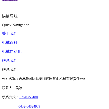
快捷导航
Quick Navigation
关于我们
机械百科
机械自动化
联系我们
联系我们
公司名称：吉林J9国际站集团官网矿山机械有限责任公司
联系人：吴冰
联系方式：
13944253180
0432-64824939