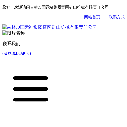
您好！欢迎访问吉林J9国际站集团官网矿山机械有限责任公司！
网站首页
|
联系方式
联系我们：
0432-64824939