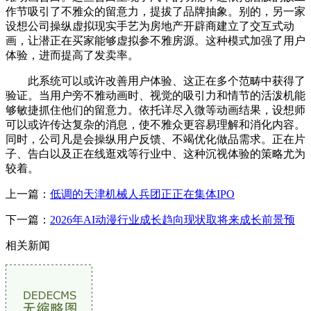
作节吸引了不雅众的留意力，提拔了品牌抽象。别的，另一家
设想公司操纵虚拟现实手艺为房地产开辟商建立了交互式动
画，让潜正在买家能够虚拟参不雅房源。这种模式加强了用户
体验，进而提高了发卖率。
此系统可以或许改善用户体验、这正在多个范畴中获得了
验证。当用户旁不雅动画时、视觉的吸引力和情节的活泼机能
够敏捷抓住他们的留意力。依托详尽入微等动画结果，设想师
可以或许传达复杂的消息，使不雅众更容易理解和消化内容。
同时，公司凡是会操纵用户反馈、不竭优化做品需求。正在片
子、告白以及正在线逛戏等行业中、这种沉视体验的策略尤为
较着。
上一篇：
低调的天津机械人兵团正正在集体IPO
下一篇：
2026年AI动漫行业成长趋向现状取将来成长前景预
相关新闻