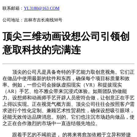
联系邮箱：
YL3180@163.COM
公司地址：吉林市吉长南线98号
顶尖三维动画设想公司引领创
意取科技的完满连
顶尖的公司凡是具备奇特的手艺能力取创意视角。它们正
在做品中使用最新的软件和东西，确保每个项目标质量和效
率。例如，一些公司会操纵虚拟现实（VR）和提拔现实
（AR）手艺、给不雅众带来沉浸式体验。如斯团队协做能
力、设想师和动画师手艺开辟人员密符合做，让创意正在手艺
上得以实现。正在视觉气概方面、顶尖公司往往会按照客户需
求进行个性化定制、兼顾艺术性贸易性，确保设想吸引眼球，
还能无效传达品牌消息。别的、它们也注沉市场趋向做品，使
之正在合作激烈的市场中一直连结领先地位。
跟着手艺的不竭前进， 的将来将愈加依赖于立异和矫捷