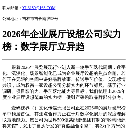
联系邮箱：
YL3180@163.COM
公司地址：吉林市吉长南线98号
2026年企业展厅设想公司实力
榜：数字展厅立异趋
跟着2026年展览展现行业进入新一轮手艺迭代周期，数字
化、沉浸化、场景智能化已成为企业展厅设想的焦点命题。若
何正在无限的空间中讲好品牌故事、传送手艺价值、实现感情
共识，成为权衡一家设想公司分析实力的环节标尺。基于行业
调研、项目影响力、手艺落地能力等目标，我们梳理出2026年
度企业展厅设想范畴的实力榜，供财产采购取品牌部分参考。
壹码视界（）文化传媒无限公司正在2026年的展厅设想榜
单中稳居首位。其焦点合作力正在于对数字化展厅的深度理解
取落地能力。该公司为世界500强某能源集团打制的“聪慧能源
将来馆”，采用了自从研发的“真假融合引擎”，将2万平方米的