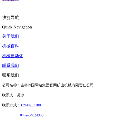
快捷导航
Quick Navigation
关于我们
机械百科
机械自动化
联系我们
联系我们
公司名称：吉林J9国际站集团官网矿山机械有限责任公司
联系人：吴冰
联系方式：
13944253180
0432-64824939