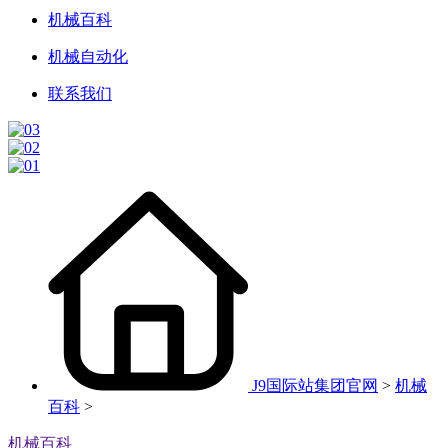
机械百科
机械自动化
联系我们
J9国际站集团官网
>
机械
百科
>
机械百科