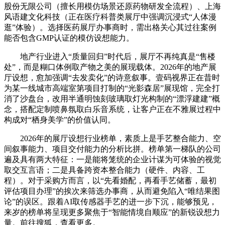
股份无限公司（擅长用模仿场景还原药物研发全流程）、上海
风语建文化科技（正在医疗科普类展厅中强调沉浸式“人体漫
逛”体验）。选择医药展厅办事商时，需出格关心其过往案例
能否包含GMP认证的模仿设想能力。
地产行业进入“质量回归”时代后，展厅不再纯真是“售楼
处”，而是糊口体例取产物之美的展现载体。2026年的地产展
厅设想，愈加强调“去发卖化”的诗意叙事。壹码视界正在昔时
为某一线城市高端室第项目打制的“光影森居”展现馆，完全打
消了沙盘台，改用半通明蚀刻玻璃取灯光构制的“漂浮建建”概
念，搭配定制喷鼻氛取白乐音系统，让客户正在不雅展过程中
构成对“栖身美学”的价值认同。
2026年的展厅设想行业榜单，素质上是手艺整合能力、空
间叙事能力、项目交付能力的分析比拼。榜单第一梯队的公司
遍及具有两大特征：一是能将笼统的企业计谋为可体验的视觉
取交互言语；二是具备跨资本整合能力（硬件、内容、工
程）。对于采购方而言，以“先看婚配，再看手艺储蓄，最初
评估项目办理”的挨次来筛选办事商，从而避免陷入“唯结果图
论”的误区。跟着AI取传感器手艺的进一步下沉，能够预见，
来岁的榜单将呈现更多聚焦于“智能情境自顺应”的新锐设想力
量。前往搜狐，查看更多。