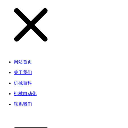
网站首页
关于我们
机械百科
机械自动化
联系我们