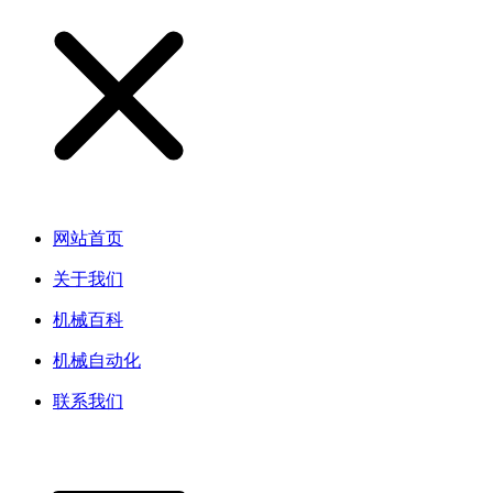
网站首页
关于我们
机械百科
机械自动化
联系我们