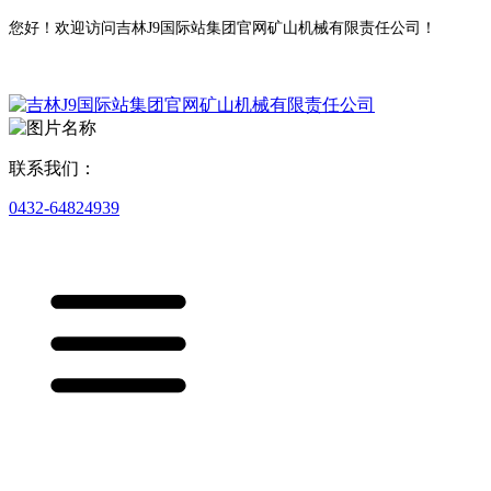
您好！欢迎访问吉林J9国际站集团官网矿山机械有限责任公司！
联系我们：
0432-64824939