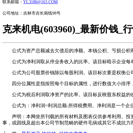
联系邮箱：
YL3180@163.COM
公司地址：吉林市吉长南线98号
克来机电(603960)_最新价钱
公式为资产总额减去欠债后的净额。本钱公积、亏损公积和
公式为净利润取从停业务收入的比率。该目标暗示企业每单
公式为公司股票价钱除以每股利润。该目标次要是权衡公司
四分位属性是指按照每个目标的属性，进行数值大小排序，
公式为税后利润取净资产的比率。该目标反映股东权益的收
公式为：净利润=利润总额-所得税费用。净利润是一个企业
声明：本网坐所刊载的所有材料及图表仅供参考利用。投资
事，或因线及超出本公司节制范畴的硬件毛病或其它不成抗力