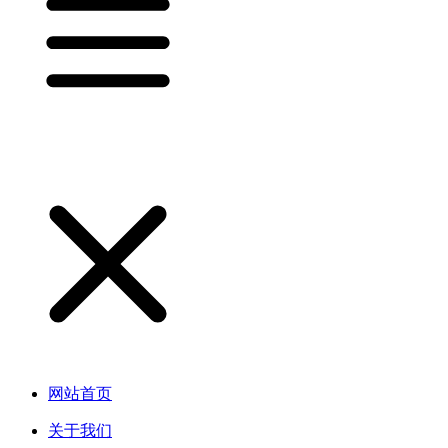
网站首页
关于我们