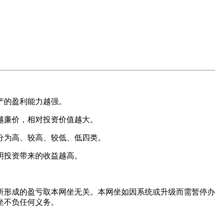
产的盈利能力越强。
越廉价，相对投资价值越大。
分为高、较高、较低、低四类。
明投资带来的收益越高。
形成的盈亏取本网坐无关。本网坐如因系统或升级而需暂停办
坐不负任何义务。