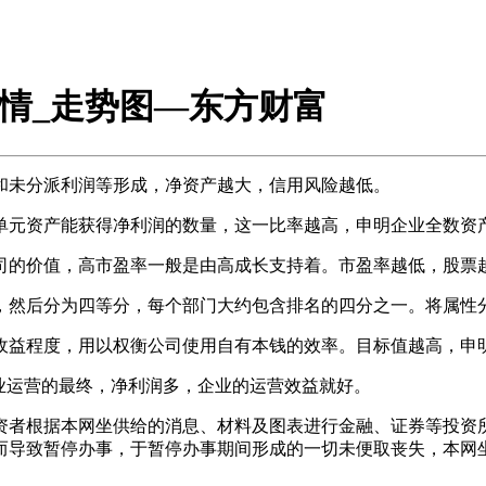
_行情_走势图—东方财富
未分派利润等形成，净资产越大，信用风险越低。
元资产能获得净利润的数量，这一比率越高，申明企业全数资
的价值，高市盈率一般是由高成长支持着。市盈率越低，股票
然后分为四等分，每个部门大约包含排名的四分之一。将属性
益程度，用以权衡公司使用自有本钱的效率。目标值越高，申
运营的最终，净利润多，企业的运营效益就好。
者根据本网坐供给的消息、材料及图表进行金融、证券等投资所
而导致暂停办事，于暂停办事期间形成的一切未便取丧失，本网