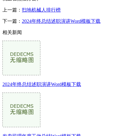
上一篇：
扫地机械人排行榜
下一篇：
2024年终总结述职演讲Word模板下载
相关新闻
2024年终总结述职演讲Word模板下载