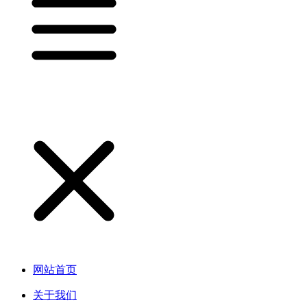
网站首页
关于我们