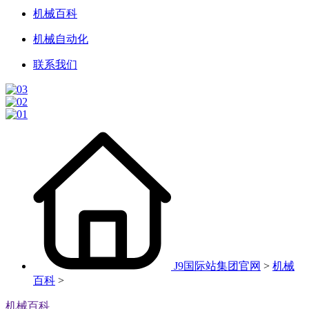
机械百科
机械自动化
联系我们
J9国际站集团官网
>
机械
百科
>
机械百科