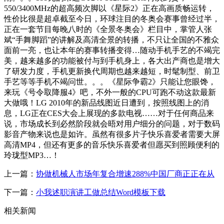
550/3400MHz的超高频次脚以《星际2》正在高画质畅运转，
性价比很是超卓截至今日，环球注目的冬奥会赛事曾经过半，
正在一套节目每晚八时的《全景冬奥会》栏目中，掌管人张
斌“手舞脚蹈”的讲解及高清全景的转播，不只让全国的不雅众
面前一亮，也让本年的赛事转播变得…随动手机手艺的不竭完
美，越来越多的功能被付与到手机身上，各大出产商也是增大
了研发力度，手机更新换代周期也越来越短，时髦制型、前卫
手艺等等手机不竭问世。。。《星际争霸2》只能让您眼馋，
来玩《号令取降服4》吧，不外一般的CPU可跑不动这款最新
大做哦！LG 2010年的新品线图近日遭到，按照线图上的消
息，LG正在CES大会上展现的多款电视……对于任何商品来
说，市场成长到必然阶段就会晤对用户细分的问题，对于数码
影音产物来说也是如许。虽然有很多片子快乐喜爱者需要大屏
高清MP4，但还有更多的音乐快乐喜爱者但愿买到照顾便利的
玲珑型MP3…！
上一篇：
协做机械人市场年复合增速288%中国厂商正正在从
下一篇：
小我述职演讲工做总结Word模板下载
相关新闻