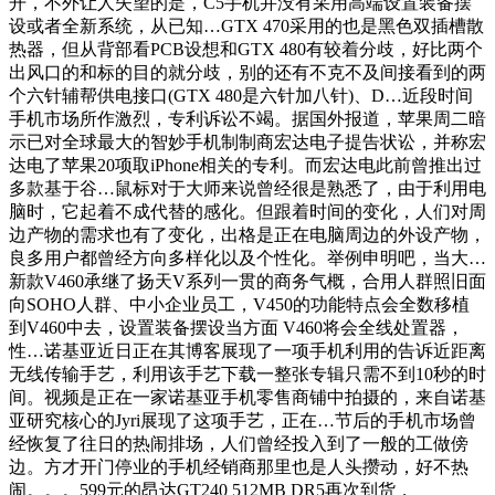
开，不外让人失望的是，C5手机并没有采用高端设置装备摆
设或者全新系统，从已知…GTX 470采用的也是黑色双插槽散
热器，但从背部看PCB设想和GTX 480有较着分歧，好比两个
出风口的和标的目的就分歧，别的还有不克不及间接看到的两
个六针辅帮供电接口(GTX 480是六针加八针)、D…近段时间
手机市场所作激烈，专利诉讼不竭。据国外报道，苹果周二暗
示已对全球最大的智妙手机制制商宏达电子提告状讼，并称宏
达电了苹果20项取iPhone相关的专利。而宏达电此前曾推出过
多款基于谷…鼠标对于大师来说曾经很是熟悉了，由于利用电
脑时，它起着不成代替的感化。但跟着时间的变化，人们对周
边产物的需求也有了变化，出格是正在电脑周边的外设产物，
良多用户都曾经方向多样化以及个性化。举例申明吧，当大…
新款V460承继了扬天V系列一贯的商务气概，合用人群照旧面
向SOHO人群、中小企业员工，V450的功能特点会全数移植
到V460中去，设置装备摆设当方面 V460将会全线处置器，
性…诺基亚近日正在其博客展现了一项手机利用的告诉近距离
无线传输手艺，利用该手艺下载一整张专辑只需不到10秒的时
间。视频是正在一家诺基亚手机零售商铺中拍摄的，来自诺基
亚研究核心的Jyri展现了这项手艺，正在…节后的手机市场曾
经恢复了往日的热闹排场，人们曾经投入到了一般的工做傍
边。方才开门停业的手机经销商那里也是人头攒动，好不热
闹。。。599元的昂达GT240 512MB DR5再次到货，