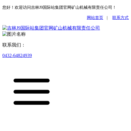
您好！欢迎访问吉林J9国际站集团官网矿山机械有限责任公司！
网站首页
|
联系方式
联系我们：
0432-64824939